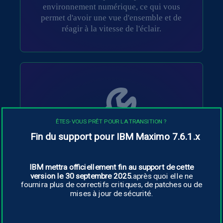
environnement numérique, ce qui vous
permet d'avoir une vue d'ensemble et de
réagir à la vitesse de l'éclair.
ÊTES-VOUS PRÊT POUR LA TRANSITION ?
Fin du support pour IBM Maximo 7.6.1.x
Contexte approfondi
IBM mettra officiellement fin au support de cette
Instana ne se contente pas de voir, elle
version le 30 septembre 2025.
après quoi elle ne
comprend. En intégrant des données
fournira plus de correctifs critiques, de patches ou de
provenant de toutes les sources, elle offre
mises à jour de sécurité.
des perspectives qui sont de véritables
cartes au trésor pour la prise de décisions