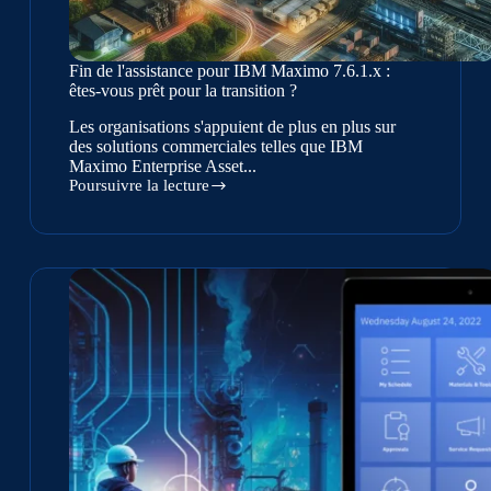
Fin de l'assistance pour IBM Maximo 7.6.1.x :
êtes-vous prêt pour la transition ?
Les organisations s'appuient de plus en plus sur
des solutions commerciales telles que IBM
Maximo Enterprise Asset...
Poursuivre la lecture
Fin
de
l'assistance
pour
IBM
Maximo
7.6.1.x
:
êtes-
vous
prêt
pour
la
transition
?