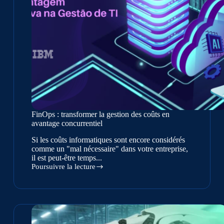
FinOps : transformer la gestion des coûts en
avantage concurrentiel
Si les coûts informatiques sont encore considérés
comme un "mal nécessaire" dans votre entreprise,
il est peut-être temps...
Poursuivre la lecture
FinOps
:
transformer
la
gestion
des
coûts