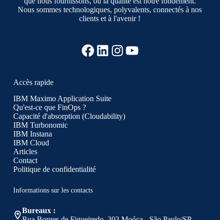
que nous fournissons, où la qualité est notre fondement.
Nous sommes technologiques, polyvalents, connectés à nos
clients et à l'avenir !
Facebook
LinkedIn
Instagram
YouTube
Accès rapide
IBM Maximo Application Suite
Qu'est-ce que FinOps ?
Capacité d'absorption (Cloudability)
IBM Turbonomic
IBM Instana
IBM Cloud
Articles
Contact
Politique de confidentialité
Informations sur les contacts
Bureaux :
Rua Borges de Figueiredo, 303 Moóca - São Paulo/SP