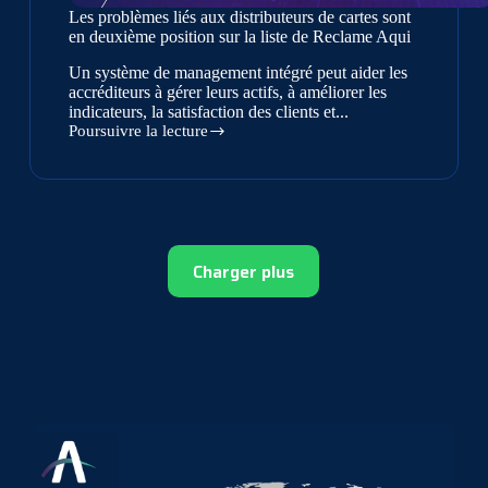
Les problèmes liés aux distributeurs de cartes sont
en deuxième position sur la liste de Reclame Aqui
Un système de management intégré peut aider les
accréditeurs à gérer leurs actifs, à améliorer les
indicateurs, la satisfaction des clients et...
Poursuivre la lecture
Les
problèmes
liés
aux
distributeurs
de
cartes
Charger plus
sont
en
deuxième
position
sur
la
liste
de
Reclame
Aqui