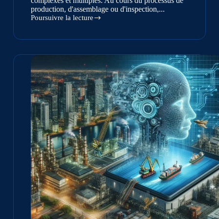
complexes et multiples. Au cours du processus de
production, d'assemblage ou d'inspection,...
Poursuivre la lecture
Inspection
visuelle
-
L'intelligence
artificielle
permet
d'identifier
les
défauts
en
quelques
fractions
de
seconde
!