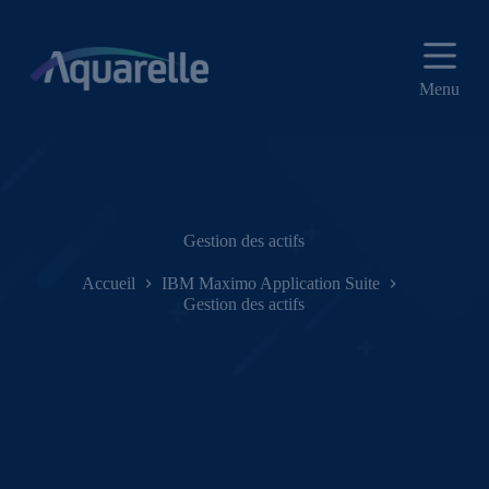
P
a
s
s
Menu
e
r
a
u
c
o
n
t
Gestion des actifs
e
n
Accueil
IBM Maximo Application Suite
u
Gestion des actifs