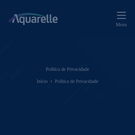
P
u
l
a
Menu
r
p
a
r
a
o
c
o
Política de Privacidade
n
t
Início
Política de Privacidade
e
ú
d
o