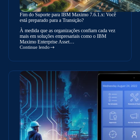
Fim do Suporte para IBM Maximo 7.6.1.x: Você
está preparado para a Transição?
À medida que as organizações confiam cada vez
mais em soluções empresariais como o IBM
Maximo Enterprise Asset…
Continue lendo
Fim
do
Suporte
para
IBM
Maximo
7.6.1.x:
Você
está
preparado
para
a
Transição?