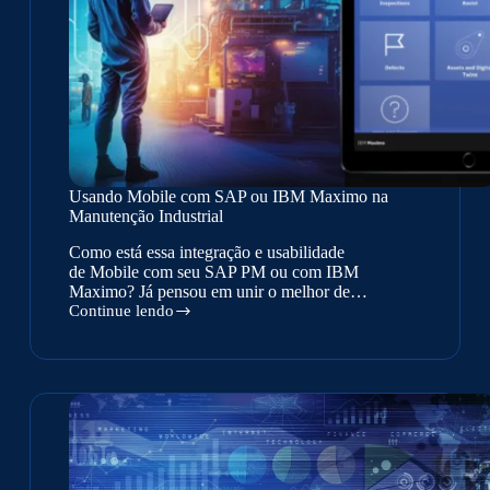
Usando Mobile com SAP ou IBM Maximo na
Manutenção Industrial
Como está essa integração e usabilidade
de Mobile com seu SAP PM ou com IBM
Maximo? Já pensou em unir o melhor de…
Continue lendo
Usando
Mobile
com
SAP
ou
IBM
Maximo
na
Manutenção
Industrial