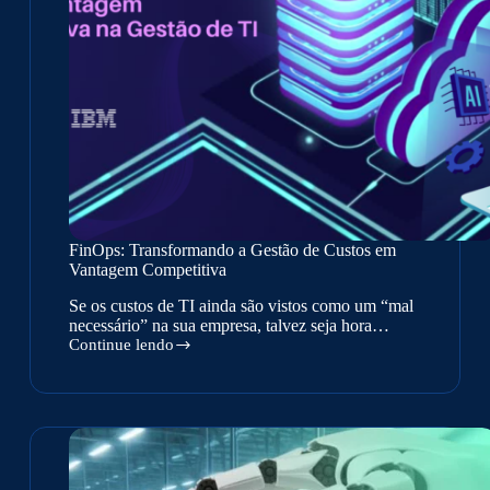
FinOps: Transformando a Gestão de Custos em
Vantagem Competitiva
Se os custos de TI ainda são vistos como um “mal
necessário” na sua empresa, talvez seja hora…
Continue lendo
FinOps:
Transformando
a
Gestão
de
Custos
em
Vantagem