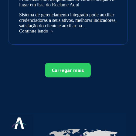
lugar em lista do Reclame Aqui
Sistema de gerenciamento integrado pode auxiliar
credenciadoras a seus ativos, melhorar indicadores,
satisfação do cliente e auxiliar na…
Continue lendo
Problemas
com
maquininhas
de
cartões
ocupam
2º
Carregar mais
lugar
em
lista
do
Reclame
Aqui