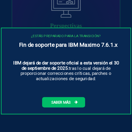
Perspectivas
La información procedente de la
¿ESTÁS PREPARADO PARA LA TRANSICIÓN?
supervisión mediante IA facilita el
Fin de soporte para IBM Maximo 7.6.1.x
mantenimiento de los activos en función
de su estado, lo que permite adoptar
medidas preventivas, predictivas y
IBM dejará de dar soporte oficial a esta versión el 30
de septiembre de 2025.
tras lo cual dejará de
prescriptivas.
proporcionar correcciones críticas, parches o
actualizaciones de seguridad.
SABER MÁS