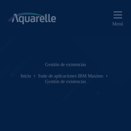
S
a
l
t
Menú
a
r
a
l
c
o
n
t
Gestión de existencias
e
n
Inicio
Suite de aplicaciones IBM Maximo
i
Gestión de existencias
d
o