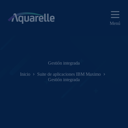
S
a
l
t
Menú
a
r
a
l
c
o
n
t
Gestión integrada
e
n
Inicio
Suite de aplicaciones IBM Maximo
i
Gestión integrada
d
o