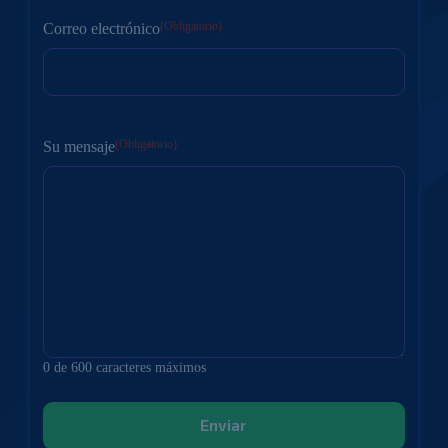
primer
lugar
(Obligatorio)
Correo electrónico
(Obligatorio)
Su mensaje
0 de 600 caracteres máximos