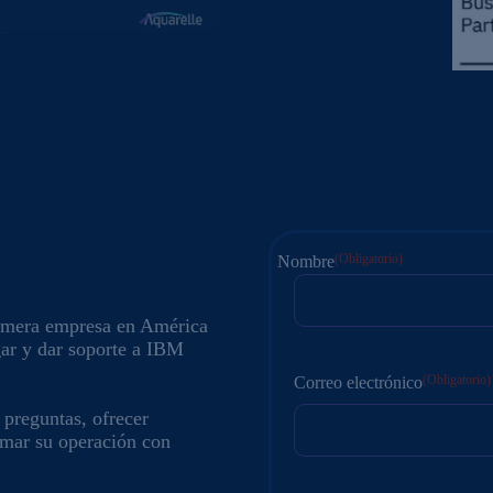
(Obligatorio)
Nombre
rimera empresa en América
En
gar y dar soporte a IBM
primer
lugar
(Obligatorio)
Correo electrónico
 preguntas, ofrecer
rmar su operación con