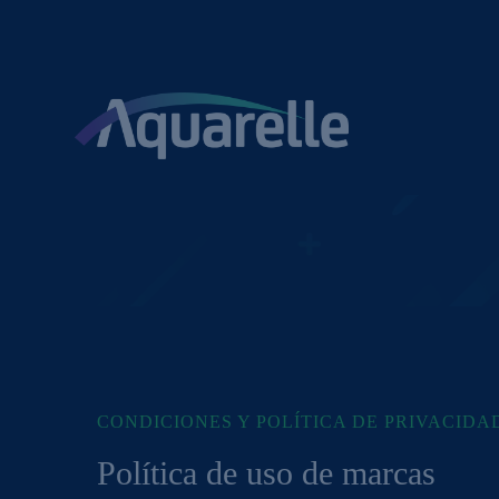
S
a
l
t
a
r
a
l
c
o
n
t
e
n
i
d
o
CONDICIONES Y POLÍTICA DE PRIVACIDA
Política de uso de marcas