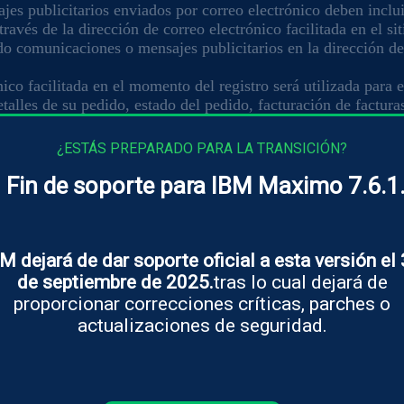
jes publicitarios enviados por correo electrónico deben inclui
través de la dirección de correo electrónico facilitada en el s
do comunicaciones o mensajes publicitarios en la dirección de
ico facilitada en el momento del registro será utilizada para 
alles de su pedido, estado del pedido, facturación de facturas
e tengan lugar entre el cliente y la empresa. Por ello, le re
os por el Anti-Spam.
¿ESTÁS PREPARADO PARA LA TRANSICIÓN?
Fin de soporte para IBM Maximo 7.6.1
ificar la Política de Privacidad en cualquier momento. No ob
M dejará de dar soporte oficial a esta versión el
de septiembre de 2025.
tras lo cual dejará de
uestro sitio web, usted, el consumidor, está de acuerdo y acep
proporcionar correcciones críticas, parches o
 comprobarla previamente cada vez que nos visite.
actualizaciones de seguridad.