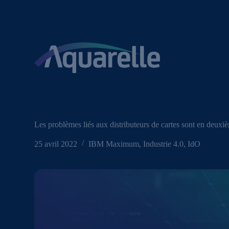
P
a
s
s
e
r
a
u
c
o
n
t
e
Les problèmes liés aux distributeurs de cartes sont en deuxi
n
u
25 avril 2022
IBM Maximum
,
Industrie 4.0
,
IdO