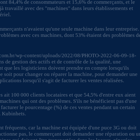
, dont 84,4% de consommateurs et 15,6% de commerçants, et le
jà travaillé avec des "machines" dans leurs établissements et
riel.
merçants n'avaient qu'une seule machine dans leur entreprise.
roblèmes avec ces machines, dont 53% étaient des problèmes d
le.com.br/wp-content/uploads/2022/08/PHOTO-2022-06-09-18-
s de gestion des actifs et de contrôle de la qualité, une
nt que les logisticiens doivent prendre en compte lorsqu'ils
 ce soit pour changer ou réparer la machine, pour demander une
ications lorsqu'il s'agit de facturer les ventes réalisées.
 ait 100 000 clients locataires et que 54,5% d'entre eux aient
machines qui ont des problèmes. S'ils ne bénéficient pas d'une
de facturer le pourcentage (%) de ces ventes pendant un certain
. Kubinhets.
t fréquents, car la machine est équipée d'une puce 3G ou doit
fonctionne pas, le commerçant doit demander une réparation ou u