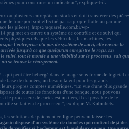
systèmes pour construire un indicateur", explique-t-il.
ux ou plusieurs entrepôts ou stocks et doit transférer des pièce
 que le transport soit effectué par sa propre flotte ou par une
lace les pièces), https://aquarelle.com.br/wp-
.png met en œuvre un système de contrôle et de suivi qui
ments physiques tels que les véhicules, les machines, les
rsque l'entreprise n'a pas de système de suivi, elle envoie la
st arrivée jusqu'à ce que quelqu'un enregistre le reçu. En
e suivi, tout le monde a une visibilité sur le processus, sait qu
t où se trouve le chargement.
 - qui peut être hébergé dans le nuage sous forme de logiciel e
ande base de données, un besoin latent pour les grands
et leurs propres comptes numériques. "En vue d'une plus grande
disposer de toutes les fonctions d'une banque, nous pouvons
i le processeur de cartes est un tiers, il est possible de le
contrôle se fait via le processeur", explique M. Kubinhets.
s, les solutions de paiement en ligne peuvent laisser les
magasin dispose d'un système de données qui contient déjà des
acile de vérifier si l'acheteur est frauduleux ou non. Une autre