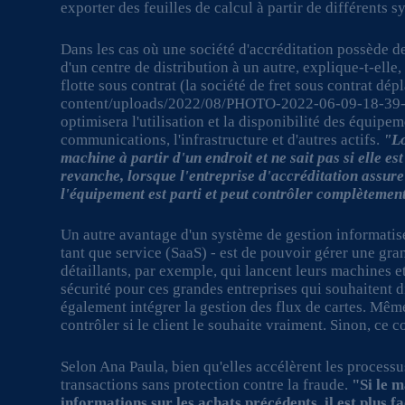
exporter des feuilles de calcul à partir de différents 
Dans les cas où une société d'accréditation possède de
d'un centre de distribution à un autre, explique-t-elle,
flotte sous contrat (la société de fret sous contrat dép
content/uploads/2022/08/PHOTO-2022-06-09-18-39-14
optimisera l'utilisation et la disponibilité des équipe
communications, l'infrastructure et d'autres actifs.
"Lo
machine à partir d'un endroit et ne sait pas si elle e
revanche, lorsque l'entreprise d'accréditation assure l
l'équipement est parti et peut contrôler complètemen
Un autre avantage d'un système de gestion informatisé
tant que service (SaaS) - est de pouvoir gérer une gr
détaillants, par exemple, qui lancent leurs machines 
sécurité pour ces grandes entreprises qui souhaitent 
également intégrer la gestion des flux de cartes. Même s
contrôler si le client le souhaite vraiment. Sinon, ce 
Selon Ana Paula, bien qu'elles accélèrent les processu
transactions sans protection contre la fraude.
"Si le 
informations sur les achats précédents, il est plus f