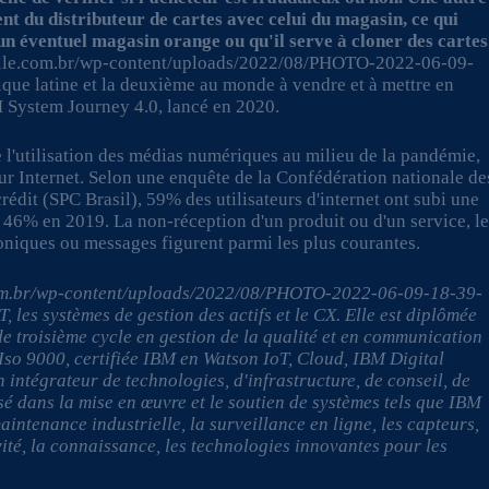
nt du distributeur de cartes avec celui du magasin, ce qui
 un éventuel magasin orange ou qu'il serve à cloner des cartes
relle.com.br/wp-content/uploads/2022/08/PHOTO-2022-06-09-
que latine et la deuxième au monde à vendre et à mettre en
 System Journey 4.0, lancé en 2020.
e l'utilisation des médias numériques au milieu de la pandémie,
sur Internet. Selon une enquête de la Confédération nationale de
dit (SPC Brasil), 59% des utilisateurs d'internet ont subi une
 46% en 2019. La non-réception d'un produit ou d'un service, l
honiques ou messages figurent parmi les plus courantes.
com.br/wp-content/uploads/2022/08/PHOTO-2022-06-09-18-39-
T, les systèmes de gestion des actifs et le CX. Elle est diplômée
de troisième cycle en gestion de la qualité et en communication
 Iso 9000, certifiée IBM en Watson IoT, Cloud, IBM Digital
n intégrateur de technologies, d'infrastructure, de conseil, de
sé dans la mise en œuvre et le soutien de systèmes tels que IBM
intenance industrielle, la surveillance en ligne, les capteurs,
ivité, la connaissance, les technologies innovantes pour les