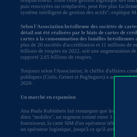
remplacement. Toute cette gestion logistique des mach
puis renvoyées ou remplacées, peut être plus facilemen
système intelligent de gestion des actifs", explique M
Selon l'Association brésilienne des sociétés de cart
détail ont été réalisées par le biais de cartes de créd
cartes à la consommation des familles brésiliennes
plus de 20 sociétés d'accréditation et 11 millions de m
billions de roupies en 2022, soit une augmentation de 
rapporté 2,65 billions de roupies.
Toujours selon l'Association, le chiffre d'affaires c
publiques (Cielo, Getnet et PagSeguro) a augmenté d
2020.
Un marché en expansion
Ana Paula Kubinhets fait remarquer que les machines 
dites "mobiles", un segment estimé entre 3 et 4 millio
fournisseur, la carte SIM d'un opérateur téléphonique, 
un opérateur logistique, jusqu'à ce qu'il arrive au poin