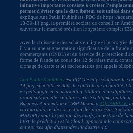
initiative importante consiste à croiser l'emplaceme
permet d'éviter que le distributeur soit utilisé dans
explique Ana Paula Kubinhets, PDG de https://aqua
18-39-14.png, la première société de conseil en Améri
œuvre sur le marché brésilien le système complet IBM
Avec la croissance des achats en ligne et le progrès d
il y a eu une augmentation significative de la fraude 
commerçants (CNDL) et du Service de protection du cré
forme de fraude au cours des 12 derniers mois, contre
clonage de carte et les escroqueries par appels télép
Ana Paula Kubinhets
est PDG de https://aquarelle.
14.png, spécialisée dans le contrôle de la qualité, l'Io
en pédagogie et en marketing, titulaire d'un diplôme 
organisationnelle, ceinture verte Six Sigma, auditeur
Business Automation et IBM Maximo.
AQUARELLE
, u
cartographie et de correction des processus. Spéciali
MAXIMO pour la gestion des actifs, la gestion de la ma
l'IoT, la prédiction et le Cloud, apportant la connect
entreprises afin d'atteindre l'industrie 4.0.