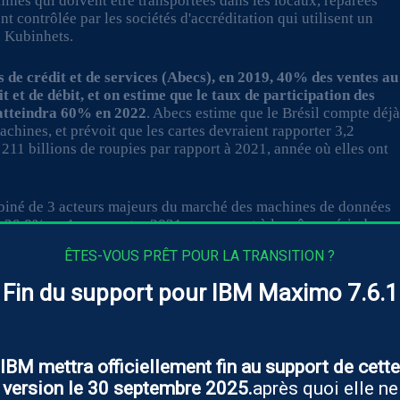
ines qui doivent être transportées dans les locaux, réparées
t contrôlée par les sociétés d'accréditation qui utilisent un
. Kubinhets.
es de crédit et de services (Abecs), en 2019, 40% des ventes au
it et de débit, et on estime que le taux de participation des
 atteindra 60% en 2022
. Abecs estime que le Brésil compte déj
achines, et prévoit que les cartes devraient rapporter 3,2
211 billions de roupies par rapport à 2021, année où elles ont
ombiné de 3 acteurs majeurs du marché des machines de données
e 20,8% au 1er semestre 2021 par rapport à la même période en
ÊTES-VOUS PRÊT POUR LA TRANSITION ?
Fin du support pour IBM Maximo 7.6.1
les plus récentes sont les téléphones mobiles, les machines
ns de clients. Souvent, le commerçant reçoit l'appareil d'un
qui arrive de différents centres de distribution, puis passe par
IBM mettra officiellement fin au support de cette
t de vente.
version le 30 septembre 2025.
après quoi elle ne