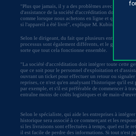
fo
"Plus que jamais, il y a des problèmes avec la livraiso
d'assistance de la société d'accréditation doit savoir c
comme lorsque nous achetons en ligne et que nous dev
si l'appareil a été livré", explique M. Kubinhets.
Selon le dirigeant, du fait que plusieurs entreprises s
processus sont également différents, et le grand défi 
sorte que tout cela fonctionne ensemble.
"La société d'accréditation doit intégrer toute cette g
que ce soit pour le personnel d'exploitation et d'assista
ouvrant un ticket pour effectuer un retour ou signal
reprises, ce n'est qu'en analysant l'historique qu'il est
par exemple, et s'il est préférable de commencer à tr
entraîne moins de coûts logistiques et de main-d'œuvr
Selon le spécialiste, qui aide les entreprises à intégre
historique sera associé à ce commerçant et les respon
si les livraisons sont effectuées à temps, quel est le ret
il est facile de perdre des informations. Si tout n'est 