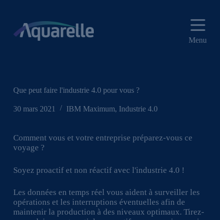
P
a
s
s
Menu
e
r
a
u
c
o
Que peut faire l'industrie 4.0 pour vous ?
n
t
30 mars 2021
IBM Maximum
,
Industrie 4.0
e
n
u
Comment vous et votre entreprise préparez-vous ce
voyage ?
Soyez proactif et non réactif avec l'industrie 4.0 !
Les données en temps réel vous aident à surveiller les
opérations et les interruptions éventuelles afin de
maintenir la production à des niveaux optimaux. Tirez-