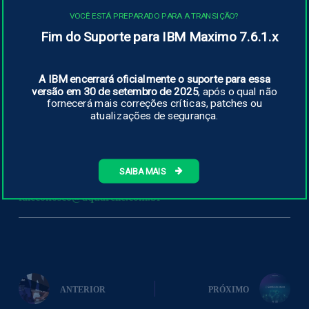
Para conhecer um pouco mais sobre a #aquarelle acesse:
VOCÊ ESTÁ PREPARADO PARA A TRANSIÇÃO?
Fim do Suporte para IBM Maximo 7.6.1.x
https://www.terra.com.br/noticias/industria-40-iot-reduz-
custo-de-manutencao-em-ate-
40,a0285b736e79ae831c3121f7f6595f42rnip6829.html
A IBM encerrará oficialmente o suporte para essa
https://digital.futurecom.com.br/conectividade/fabrica-
versão em 30 de setembro de 2025
, após o qual não
inteligente-e-conectada
fornecerá mais correções críticas, patches ou
atualizações de segurança.
https://www.linkedin.com/posts/aquarellebr_aquarelle-
ibm-maximo-gest%C3%A3o-de-ativos-segura-activity-
7054206162107277312-dgAa?
utm_source=share&utm_medium=member_desktop
SAIBA MAIS
https://aquarelle.com.br
ou através do e-mail:
faleconosco@aquarelle.com.br
ANTERIOR
PRÓXIMO