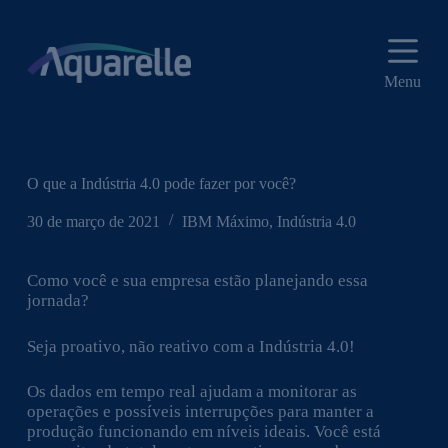
P
u
l
a
Menu
r
p
a
r
a
o
O que a Indústria 4.0 pode fazer por você?
c
o
30 de março de 2021
IBM Máximo
,
Indústria 4.0
n
t
e
Como você e sua empresa estão planejando essa
ú
jornada?
d
o
Seja proativo, não reativo com a Indústria 4.0!
Os dados em tempo real ajudam a monitorar as
operações e possíveis interrupções para manter a
produção funcionando em níveis ideais. Você está