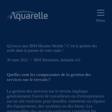
P
a
s
s
Menu
e
r
a
u
c
o
Qu'est-ce que IBM Maximo Mobile ? C'est la gestion des
n
actifs dans la paume de votre main !
t
e
30 mars 2021
IBM Maximum
,
Industrie 4.0
n
u
Quelles sont les composantes de la gestion des
services sur le terrain ?
La gestion des services sur le terrain implique
généralement l'envoi de travailleurs ou d'entrepreneurs
sur un site extérieur pour installer, entretenir ou réparer
des équipements, des systèmes ou des biens. Les
responsables des services extérieurs contrôlent les