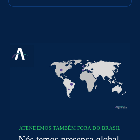
esclarecer
algumas
coisas
sobre
a
Indústria
4.0?
ATENDEMOS TAMBÉM FORA DO BRASIL
Nós temos presença global.