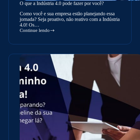
O que a Indústria 4.0 pode fazer por você?
Como você e sua empresa estão planejando essa
jornada? Seja proativo, não reativo com a Indústria
4.0! Os…
Continue lendo
O
que
a
Indústria
4.0
pode
fazer
por
você?