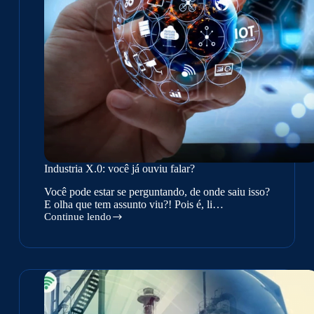
Industria X.0: você já ouviu falar?
Você pode estar se perguntando, de onde saiu isso?
E olha que tem assunto viu?! Pois é, li…
Continue lendo
Industria
X.0:
você
já
ouviu
falar?