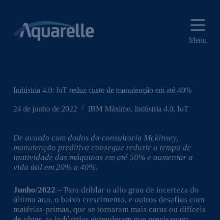
P
u
l
a
Menu
r
p
a
r
a
o
Indústria 4.0: IoT reduz custo de manutenção em até 40%
c
o
24 de junho de 2022
IBM Máximo
,
Indústria 4.0
,
IoT
n
t
e
De acordo com dados da consultoria Mckinsey,
ú
manutenção preditiva consegue reduzir o tempo de
d
inatividade das máquinas em até 50% e aumentar a
o
vida útil em 20% a 40%.
Junho/2022
– Para driblar o alto grau de incerteza do
último ano, o baixo crescimento, e outros desafios com
matérias-primas, que se tornaram mais caras ou difíceis
de obter, as indústrias entenderam que precisavam