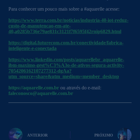
Para conhecer um pouco mais sobre a #aquarelle acesse:
https://www.terra.com.br/noticias/industria-40-iot-reduz-
custo-de-manutencao-em-ate-
40,a0285b736e79ae831c3121f7f6595f42rnip6829.html
https://digital.futurecom.com.br/conectividade/fabrica-
inteligente-e-conectada
https://www.linkedin.com/posts/aquarellebr_aquarelle-
ibm-maximo-gest%C3%A3o-de-ativos-segura-activity-
7054206162107277312-dgAa?
utm_source=share&utm_medium=member_desktop
https://aquarelle.com.br
ou através do e-mail:
faleconosco@aquarelle.com.br
ANTERIOR
PRÓXIMO