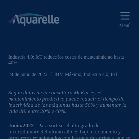
S
a
l
t
Menú
a
r
a
l
c
o
Industria 4.0: IoT reduce los costes de mantenimiento hasta
n
40%
t
e
24 de junio de 2022
IBM Máximo
,
Industria 4.0
,
IoT
n
i
d
Según datos de la consultora McKinsey, el
o
mantenimiento predictivo puede reducir el tiempo de
inactividad de las máquinas hasta 50% y aumentar la
vida útil entre 20% y 40%.
Junio/2022
- Para sortear el alto grado de
incertidumbre del último año, el bajo crecimiento y
otros retos relacionados con las materias primas, que se