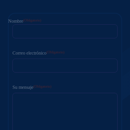
(Obligatorio)
Nombre
En
primer
lugar
(Obligatorio)
Correo electrónico
(Obligatorio)
Su mensaje