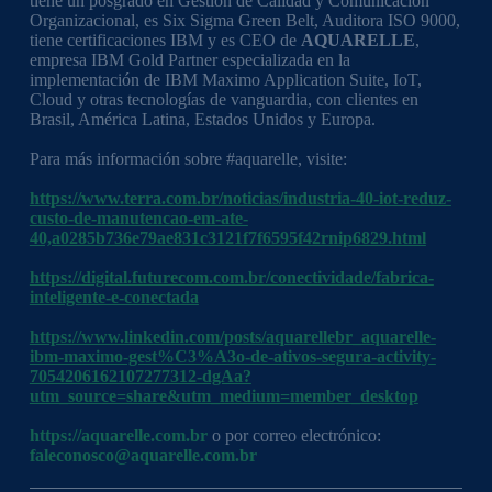
tiene un posgrado en Gestión de Calidad y Comunicación
Organizacional, es Six Sigma Green Belt, Auditora ISO 9000,
tiene certificaciones IBM y es CEO de
AQUARELLE
,
empresa IBM Gold Partner especializada en la
implementación de IBM Maximo Application Suite, IoT,
Cloud y otras tecnologías de vanguardia, con clientes en
Brasil, América Latina, Estados Unidos y Europa.
Para más información sobre #aquarelle, visite:
https://www.terra.com.br/noticias/industria-40-iot-reduz-
custo-de-manutencao-em-ate-
40,a0285b736e79ae831c3121f7f6595f42rnip6829.html
https://digital.futurecom.com.br/conectividade/fabrica-
inteligente-e-conectada
https://www.linkedin.com/posts/aquarellebr_aquarelle-
ibm-maximo-gest%C3%A3o-de-ativos-segura-activity-
7054206162107277312-dgAa?
utm_source=share&utm_medium=member_desktop
https://aquarelle.com.br
o por correo electrónico:
faleconosco@aquarelle.com.br