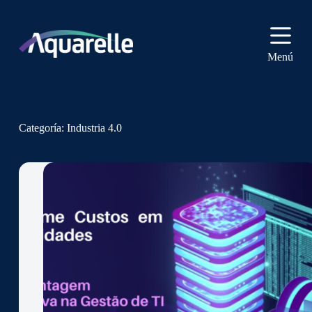
S
a
l
t
Menú
a
r
a
l
c
o
Categoría:
Industria 4.0
n
t
e
n
i
d
o