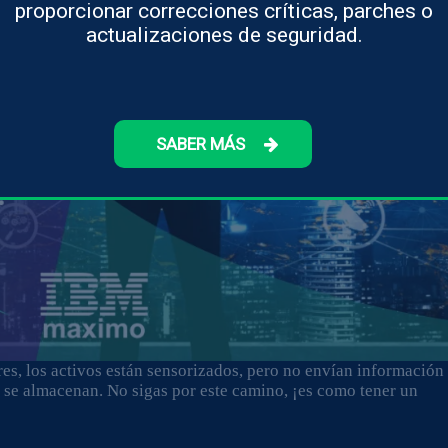
proporcionar correcciones críticas, parches o
actualizaciones de seguridad.
SABER MÁS
s, los activos están sensorizados, pero no envían información
go se almacenan. No sigas por este camino, ¡es como tener un