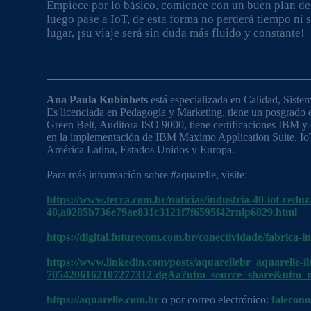
Empiece por lo básico, comience con un buen plan 
luego pase a IoT, de esta forma no perderá tiempo ni 
lugar, ¡su viaje será sin duda más fluido y constante!
Ana Paula Kubinhets
está especializada en Calidad, Siste
Es licenciada en Pedagogía y Marketing, tiene un posgrado
Green Belt, Auditora ISO 9000, tiene certificaciones IBM 
en la implementación de IBM Maximo Application Suite, IoT,
América Latina, Estados Unidos y Europa.
Para más información sobre #aquarelle, visite:
https://www.terra.com.br/noticias/industria-40-iot-red
40,a0285b736e79ae831c3121f7f6595f42rnip6829.html
https://digital.futurecom.com.br/conectividade/fabrica-i
https://www.linkedin.com/posts/aquarellebr_aquarelle
7054206162107277312-dgAa?utm_source=share&utm
https://aquarelle.com.br
o por correo electrónico:
falecon