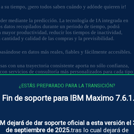
 a su tiempo, ¡pero todos saben cuándo y adónde quieren ir!
der mediante la predicción. La tecnología de IA integrada en
los datos recopilados durante un periodo de tiempo, podrá
 mayor productividad, reducir los tiempos de inactividad,
a cantidad y calidad de las compras y la previsibilidad.
basándose en datos más reales, fiables y fácilmente accesibles.
esas con una trayectoria consistente aporta no sólo confianza,
con servicios de consultoría más personalizados para cada tipo
¿ESTÁS PREPARADO PARA LA TRANSICIÓN?
Fin de soporte para IBM Maximo 7.6.1
M dejará de dar soporte oficial a esta versión el
de septiembre de 2025.
tras lo cual dejará de