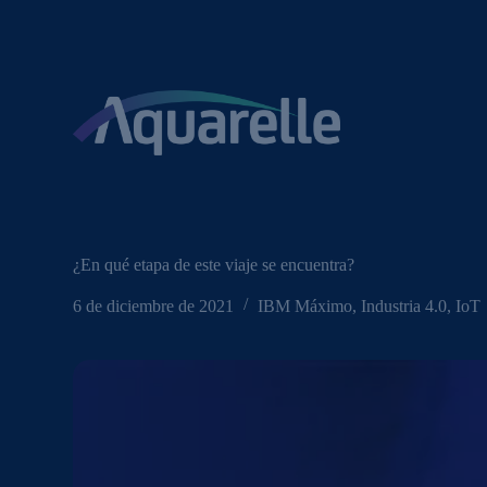
S
a
l
t
a
r
a
l
c
o
n
t
e
¿En qué etapa de este viaje se encuentra?
n
i
6 de diciembre de 2021
IBM Máximo
,
Industria 4.0
,
IoT
d
o