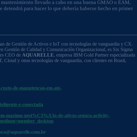
de mantenimiento llevado a cabo en una buena GMAO o EAM,
se detendrá para hacer lo que debería haberse hecho en primer
mas de Gestión de Activos e IoT con tecnologías de vanguardia y CX.
 en Gestión de Calidad y Comunicación Organizacional, es Six Sigma
y es CEO de
AQUARELLE
, empresa IBM Gold Partner especializada
 Cloud y otras tecnologías de vanguardia, con clientes en Brasil,
uz-custo-de-manutencao-em-ate-
nteligente-e-conectada
-ibm-maximo-gest%C3%A3o-de-ativos-segura-activity-
_medium=member_desktop
osco@aquarelle.com.br