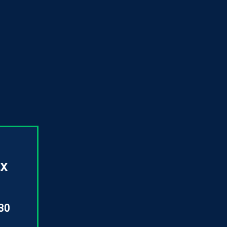
.x
 30