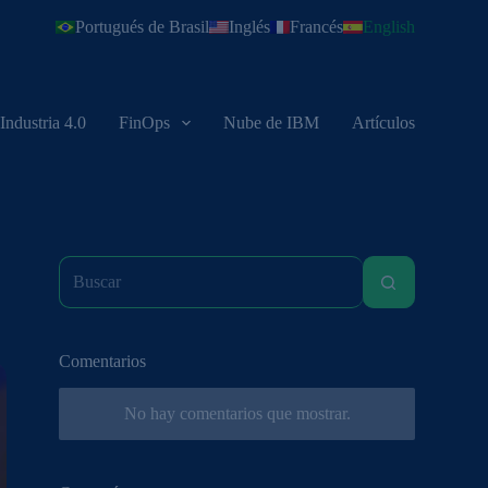
Portugués de Brasil
Inglés
Francés
English
Industria 4.0
FinOps
Nube de IBM
Artículos
Comentarios
No hay comentarios que mostrar.